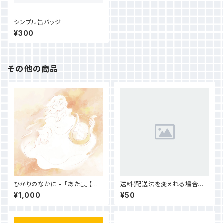
シンプル缶バッジ
¥300
その他の商品
ひかりのなかに - 「あたし」【デ
送料(配送法を変えれる場合の
ジタルコンテンツ】
み)
¥1,000
¥50