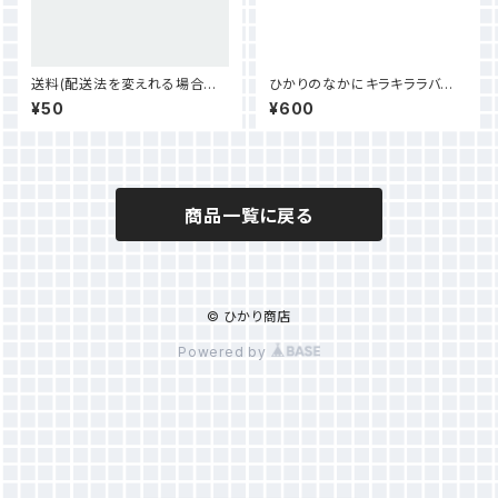
送料(配送法を変えれる場合の
ひかりのなかにキラキララバー
み)
バンド
¥50
¥600
商品一覧に戻る
© ひかり商店
Powered by