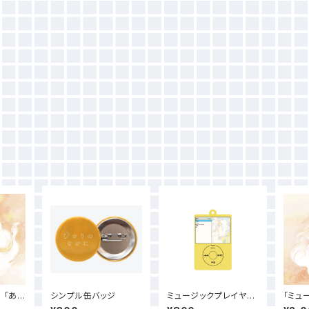
 「あた
シンプル缶バッジ
ミュージックプレイヤー
「ミュ
ンテン
アクリルキーホルダー
【CD】